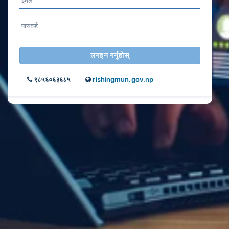
लगइन गर्नुहोस्
९८५६०६३६८५
rishingmun.gov.np