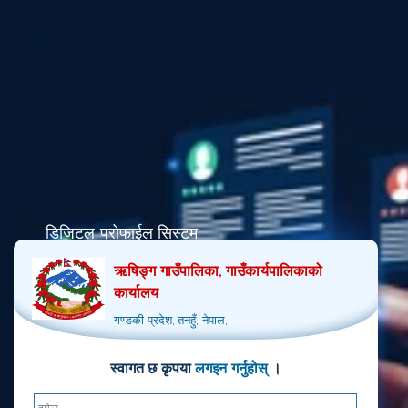
डिजिटल प्रोफाईल सिस्टम
ऋषिङ्ग गाउँपालिका, गाउँकार्यपालिकाको
कार्यालय
गण्डकी प्रदेश, तनहुँ, नेपाल
,
स्वागत छ कृपया
लगइन गर्नुहोस्
।